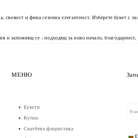
, свежест и фина сезонна елегантност. Изберете букет с л
сив и запомнящ се - подходящ за ново начало, благодарност,
МЕНЮ
Зап
Букети
Кутии
Сватбена флористика
E