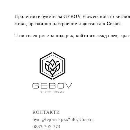
Пролетните букети на GEBOV Flowers носят светлина
живо, празнично настроение и доставка в София.
Тази селекция е за подарък, който изглежда лек, кра
повече цвят.
КОНТАКТИ
бул. „Черни връх“ 46, София
0883 797 773