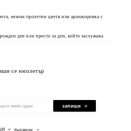
алета, нежни пролетни цветя или аранжировка с
 рожден ден или просто за ден, който заслужава
иши се нюзлетър
запиши
UR
български