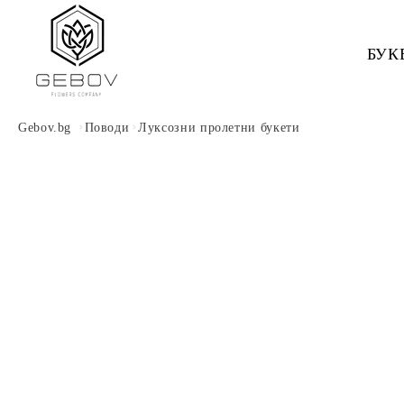
Към
съдържанието
БУК
Gebov.bg
Поводи
Луксозни пролетни букети