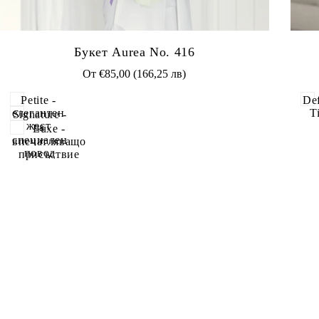
Добави
До
Букет Aurea No. 416
в
в
Промоционална
От
€85,00 (166,25 лв)
Любими
Лю
цена
Petite -
Def
елегантен
Ti
Signature -
жест
за
Luxe -
специален
впечатляващо
повод
присъствие