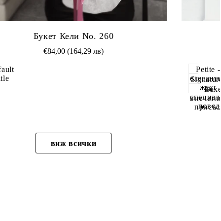
бави
Добави
Букет Кели Nо. 260
в
Промоционална
€84,00 (164,29 лв)
бими
Любими
цена
ault
Petite -
tle
елегант
Signatur
жест
за
Luxe
специал
впечатл
повод
присъс
виж всички