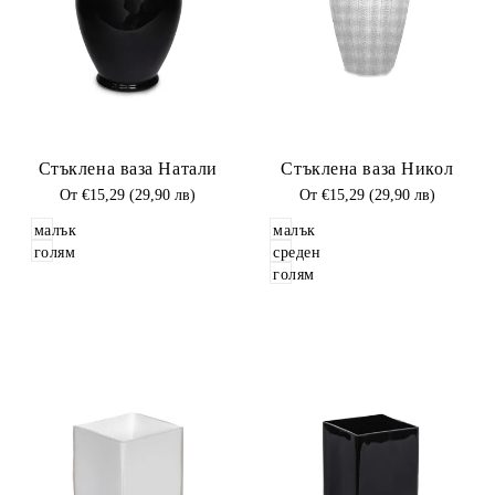
Добави
Добави
Стъклена ваза Натали
Стъклена ваза Никол
в
в
Любими
Промоционална
От
€15,29 (29,90 лв)
Любими
Промоционална
От
€15,29 (29,90 лв)
цена
цена
малък
малък
голям
среден
голям