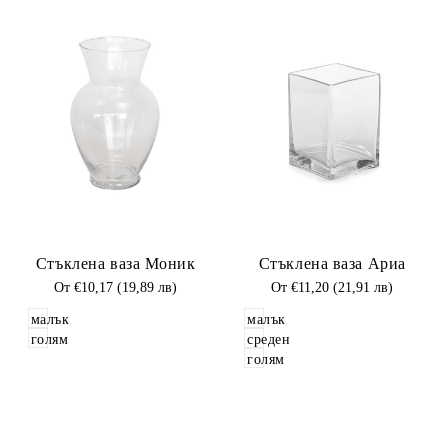
Добави
Добави
Стъклена ваза Моник
Стъклена ваза Ариа
в
в
Любими
Промоционална
От
€10,17 (19,89 лв)
Любими
Промоционална
От
€11,20 (21,91 лв)
цена
цена
малък
малък
голям
среден
голям