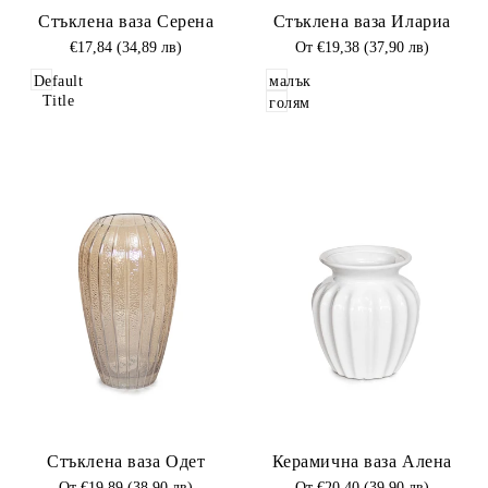
Стъклена ваза Серена
Стъклена ваза Илариа
в
в
Любими
Промоционална
€17,84 (34,89 лв)
Любими
Промоционална
От
€19,38 (37,90 лв)
цена
цена
Default
малък
Title
голям
Добави
Добави
Стъклена ваза Одет
Керамична ваза Алена
в
в
Любими
Промоционална
От
€19,89 (38,90 лв)
Любими
Промоционална
От
€20,40 (39,90 лв)