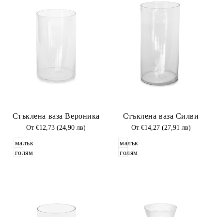
Добави
Добави
Стъклена ваза Вероника
Стъклена ваза Силви
в
в
Любими
Промоционална
От
€12,73 (24,90 лв)
Любими
Промоционална
От
€14,27 (27,91 лв)
цена
цена
малък
малък
голям
голям