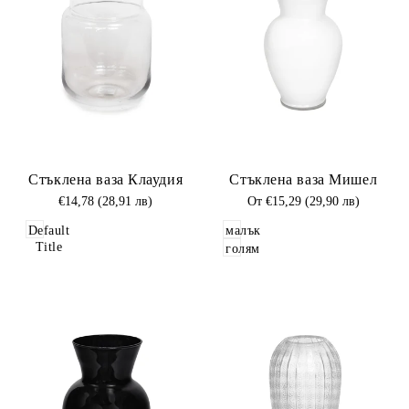
Добави
Добави
Стъклена ваза Клаудия
Стъклена ваза Мишел
в
в
Любими
Промоционална
€14,78 (28,91 лв)
Любими
Промоционална
От
€15,29 (29,90 лв)
цена
цена
Default
малък
Title
голям