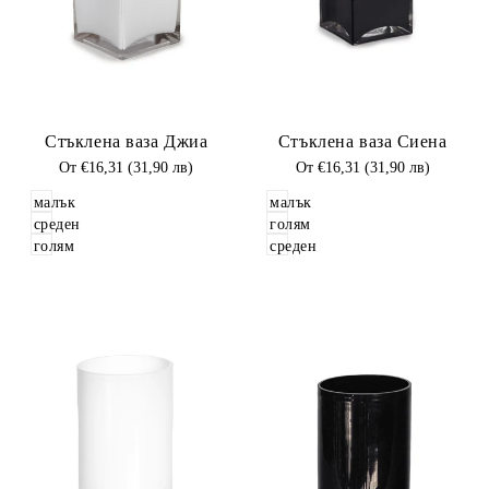
Добави
Добави
Стъклена ваза Джиа
Стъклена ваза Сиена
в
в
Любими
Промоционална
От
€16,31 (31,90 лв)
Любими
Промоционална
От
€16,31 (31,90 лв)
цена
цена
малък
малък
среден
голям
голям
среден