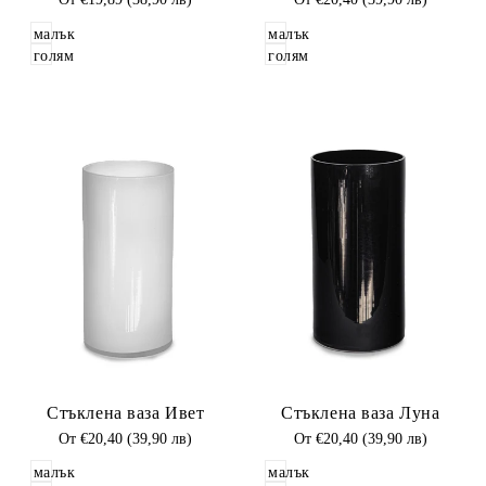
цена
цена
малък
малък
голям
голям
Добави
Добави
Стъклена ваза Ивет
Стъклена ваза Луна
в
в
Любими
Промоционална
От
€20,40 (39,90 лв)
Любими
Промоционална
От
€20,40 (39,90 лв)
цена
цена
малък
малък