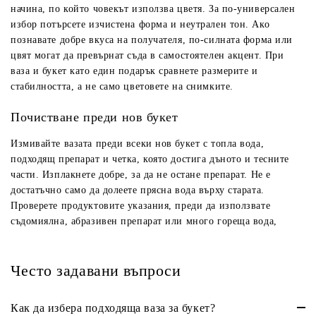
начина, по който човекът използва цветя. За по-универсален
избор потърсете изчистена форма и неутрален тон. Ако
познавате добре вкуса на получателя, по-силната форма или
цвят могат да превърнат съда в самостоятелен акцент. При
ваза и букет като един подарък сравнете размерите и
стабилността, а не само цветовете на снимките.
Почистване преди нов букет
Измивайте вазата преди всеки нов букет с топла вода,
подходящ препарат и четка, която достига дъното и тесните
части. Изплакнете добре, за да не остане препарат. Не е
достатъчно само да долеете прясна вода върху старата.
Проверете продуктовите указания, преди да използвате
съдомиялна, абразивен препарат или много гореща вода,
защото подходящата грижа зависи от материала и покритието.
Често задавани въпроси
Как да избера подходяща ваза за букет?