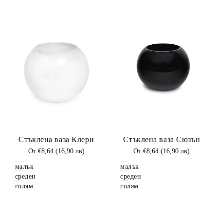
Добави
Добави
Стъклена ваза Клери
Стъклена ваза Сюзън
в
в
Любими
Промоционална
От
€8,64 (16,90 лв)
Любими
Промоционална
От
€8,64 (16,90 лв)
цена
цена
малък
малък
среден
среден
голям
голям