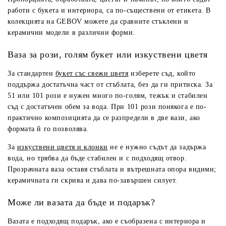
работи с букета и интериора, са по-съществени от етикета. В
колекцията на GEBOV можете да сравните стъклени и
керамични модели в различни форми.
Ваза за рози, голям букет или изкуствени цветя
За стандартен
букет със свежи цветя
изберете съд, който
поддържа достатъчна част от стъблата, без да ги притиска. За
51 или 101 рози е нужен много по-голям, тежък и стабилен
съд с достатъчен обем за вода. При 101 рози понякога е по-
практично композицията да се разпредели в две вази, ако
формата й го позволява.
За
изкуствени цветя и клонки
не е нужно съдът да задържа
вода, но трябва да бъде стабилен и с подходящ отвор.
Прозрачната ваза оставя стъблата и вътрешната опора видими;
керамичната ги скрива и дава по-завършен силует.
Може ли вазата да бъде и подарък?
Вазата е подходящ подарък, ако е съобразена с интериора и