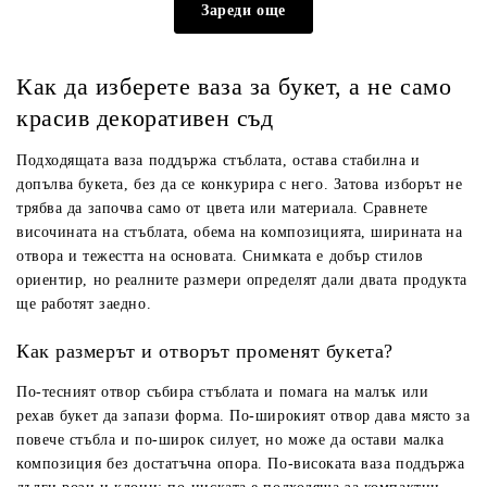
Зареди още
Как да изберете ваза за букет, а не само
красив декоративен съд
Подходящата ваза поддържа стъблата, остава стабилна и
допълва букета, без да се конкурира с него.
Затова изборът не
трябва да започва само от цвета или материала. Сравнете
височината на стъблата, обема на композицията, ширината на
отвора и тежестта на основата. Снимката е добър стилов
ориентир, но реалните размери определят дали двата продукта
ще работят заедно.
Как размерът и отворът променят букета?
По-тесният отвор събира стъблата и помага на малък или
рехав букет да запази форма. По-широкият отвор дава място за
повече стъбла и по-широк силует, но може да остави малка
композиция без достатъчна опора. По-високата ваза поддържа