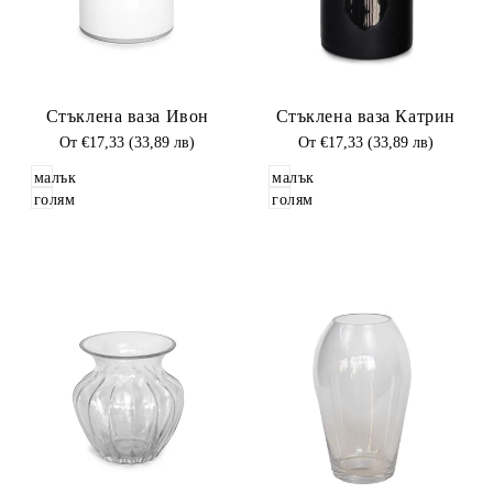
Добави
Добави
Стъклена ваза Ивон
Стъклена ваза Катрин
в
в
Любими
Промоционална
От
€17,33 (33,89 лв)
Любими
Промоционална
От
€17,33 (33,89 лв)
цена
цена
малък
малък
голям
голям