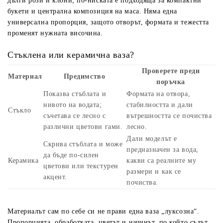
дълги рози и клони; по-ниската е подходяща за компактни
букети и централна композиция на маса. Няма една
универсална пропорция, защото отворът, формата и тежестта
променят нужната височина.
Стъклена или керамична ваза?
Проверете преди
Материал
Предимство
поръчка
Показва стъблата и
Формата на отвора,
нивото на водата;
стабилността и дали
Стъкло
съчетава се лесно с
вътрешността се почиства
различни цветови гами.
лесно.
Дали моделът е
Скрива стъблата и може
предназначен за вода,
да бъде по-силен
Керамика
какви са реалните му
цветови или текстурен
размери и как се
акцент.
почиства.
Материалът сам по себе си не прави една ваза „луксозна“.
Пропорцията, обработката, цветът и начинът, по който съдът