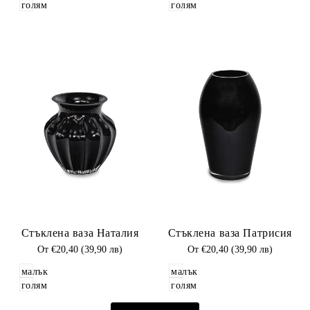
голям
голям
Добави
Добави
Стъклена ваза Наталия
Стъклена ваза Патрисия
в
в
Любими
Промоционална
От
€20,40 (39,90 лв)
Любими
Промоционална
От
€20,40 (39,90 лв)
цена
цена
малък
малък
голям
голям