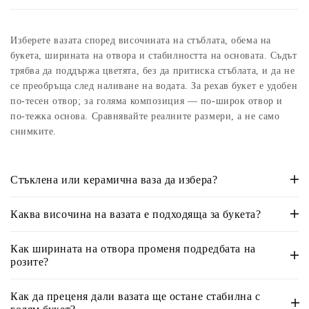
Изберете вазата според височината на стъблата, обема на
букета, ширината на отвора и стабилността на основата. Съдът
трябва да поддържа цветята, без да притиска стъблата, и да не
се преобръща след наливане на водата. За рехав букет е удобен
по-тесен отвор; за голяма композиция — по-широк отвор и
по-тежка основа. Сравнявайте реалните размери, а не само
снимките.
Стъклена или керамична ваза да избера?
Каква височина на вазата е подходяща за букета?
Как ширината на отвора променя подредбата на
розите?
Как да преценя дали вазата ще остане стабилна с