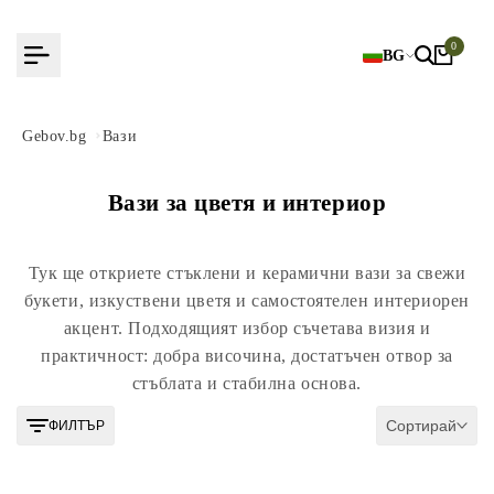
Към
съдържанието
0
BG
Gebov.bg
Вази
Вази за цветя и интериор
Тук ще откриете стъклени и керамични вази за свежи
букети, изкуствени цветя и самостоятелен интериорен
акцент. Подходящият избор съчетава визия и
практичност: добра височина, достатъчен отвор за
стъблата и стабилна основа.
Сортирай
ФИЛТЪР