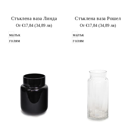
Добави
Добави
Стъклена ваза Линда
Стъклена ваза Рошел
в
в
Любими
Промоционална
От
€17,84 (34,89 лв)
Любими
Промоционална
От
€17,84 (34,89 лв)
цена
цена
малък
малък
голям
голям
Добави
Добави