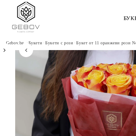
Към
съдържанието
БУК
Gebov.bg
Букети
Букети с рози
Букет от 11 оранжеви рози N