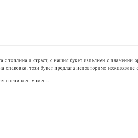
рози
рози
No.
No.
294
294
а с топлина и страст, с нашия букет изпълнен с пламенни 
на опаковка, този букет предлага неповторимо изживяване о
шия специален момент.