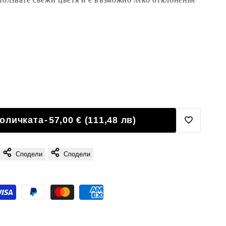
количката
-
57,00 € (111,48 лв)
Добави
Сподели
Сподели
в
Любими