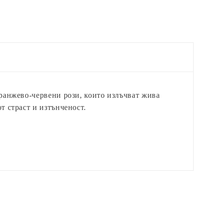
оранжево-червени рози, които излъчват жива
т страст и изтънченост.