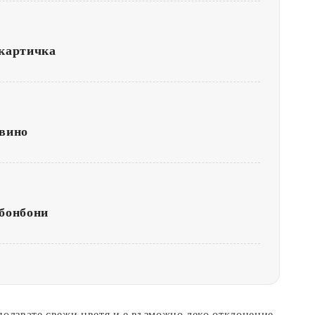
картичка
вино
бонбони
зползвате свежи цветя и е възможно леко отклонение