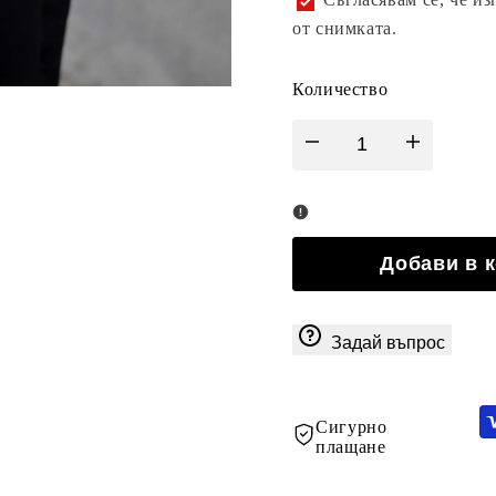
от снимката.
Количество
Намали
Увеличи
количеството
количеството
за
за
Добави в 
Букет
Букет
Задай въпрос
от
от
11
11
Сигурно
плащане
оранжеви
оранжеви