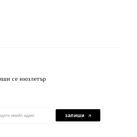
иши се нюзлетър
запиши