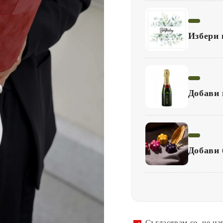
Избери 
Добави 
Добави 
Съгласявам се, че и