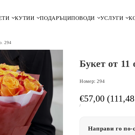
ЕТИ
КУТИИ
ПОДАРЪЦИ
ПОВОДИ
УСЛУГИ
К
o. 294
Букет от 11
Номер:
294
Промоционал
€57,00 (111,48
цена
ЕДИНИЧНА
ЗА
/
ЦЕНА
Направи го по-