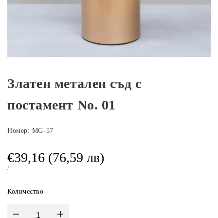
Златен метален съд с
постамент No. 01
Номер:
MG-57
Промоционална
€39,16 (76,59 лв)
цена
ЕДИНИЧНА
ЗА
/
ЦЕНА
Количество
Намали
Увеличи