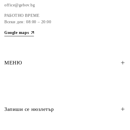
office@gebov.bg
РАБОТНО ВРЕМЕ
Всеки ден: 08:00 – 20:00
Google maps
МЕНЮ
Букети
Кутии
Сватбена флористика
Запиши се нюзлетър
Флорална декорация
Декорация на събития