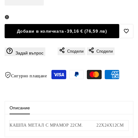
количеството
количеството
за
за
Добави в количката
-
39,16 € (76,59 лв)
Доба
Златен
Златен
Сподели
Сподели
в
Задай въпрос
метален
метален
Люби
съд
съд
Сигурно плащане
с
с
постамент
постамент
Описание
КАШПА МЕТАЛ С МРАМОР 22СМ.
22X24X12CM