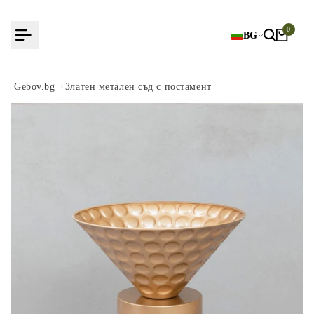
Към
съдържанието
0
BG
Gebov.bg
Златен метален съд с постамент