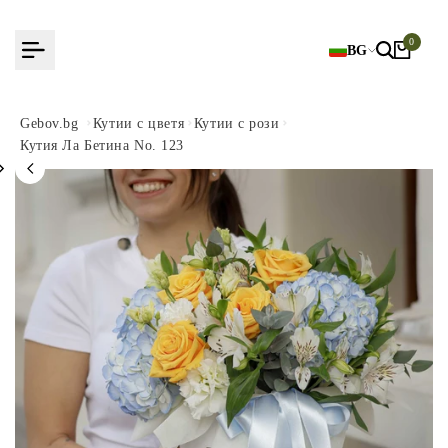
Към
съдържанието
0
BG
Gebov.bg
Кутии с цветя
Кутии с рози
Кутия Ла Бетина No. 123