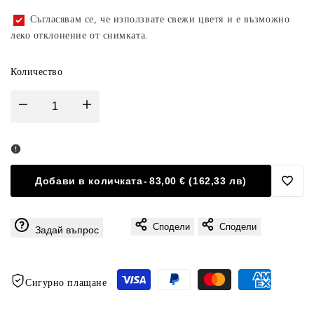
Съгласявам се, че използвате свежи цветя и е възможно
леко отклонение от снимката.
Количество
Намали
Увеличи
количеството
количеството
за
за
Добави в количката
-
83,00 € (162,33 лв)
Доба
Кутия
Кутия
Сподели
Сподели
в
Задай въпрос
Ла
Ла
Люби
Бетина
Бетина
Сигурно плащане
No.
No.