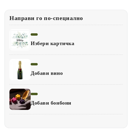
цена
ЦЕНА
Направи го по-специално
Избери картичка
Добави вино
Добави бонбони